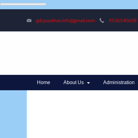
gdcpaukhal.info@gmail.com
9536540638
Home
About Us
Administration