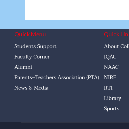
Quick Menu
Quick Lin
Students Support
About Col
Faculty Corner
IQAC
Alumni
NAAC
Parents–Teachers Association (PTA)
NIRF
News & Media
RTI
Library
Sports