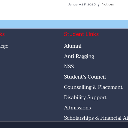
January 29, 2025
Notices
ks
Student Links
lege
Alumni
Anti Ragging
NSS
Student’s Council
Counselling & Placement
Disability Support
Admissions
Scholarships & Financial A