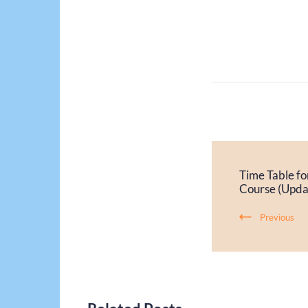
Time Table f
Course (Upda
Previous